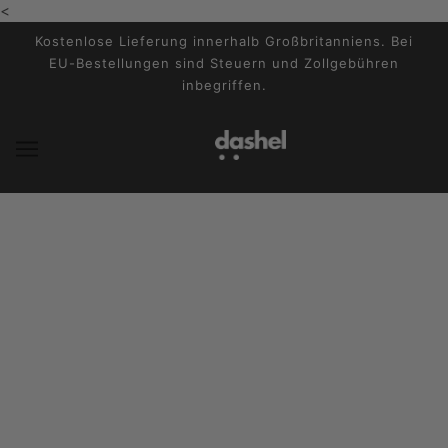
<
ZUM HAUPTINHALT WECHSELN
Kostenlose Lieferung innerhalb Großbritanniens. Bei
EU-Bestellungen sind Steuern und Zollgebühren
inbegriffen.
Der Blog